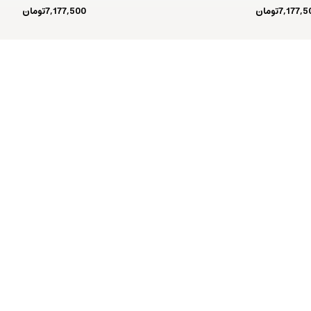
7,177,5
تومان
7,177,500
تومان