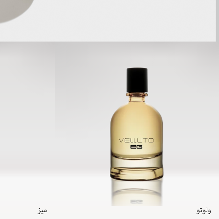
ولوتو
میز