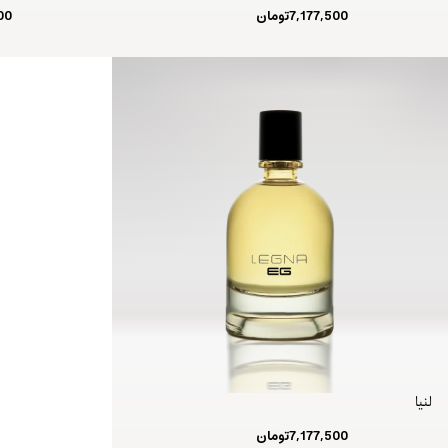
7,177,500
تومان
00
لنیا
7,177,500
تومان