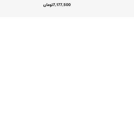
7,177,500
تومان