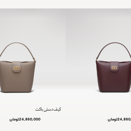
کیف دستی باکت
24,860
تومان
24,860,000
تومان