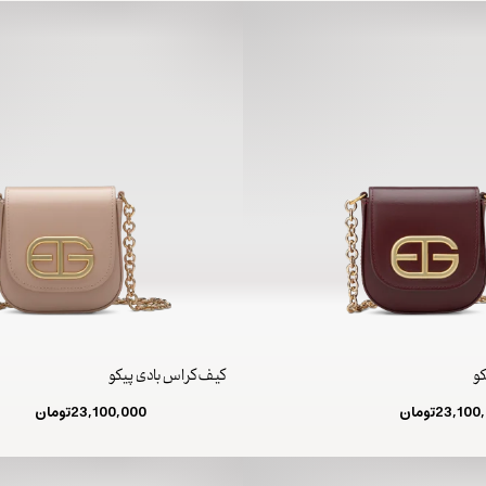
کو
کیف کراس بادی پیکو
23,100
تومان
23,100,000
تومان