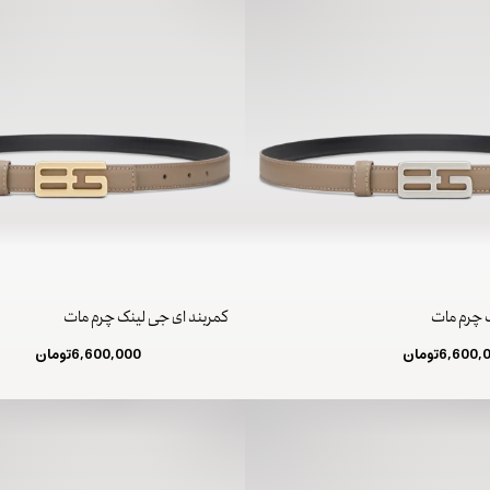
ک چرم مات
کمربند ای جی لینک چرم مات
6,600,
تومان
6,600,000
تومان