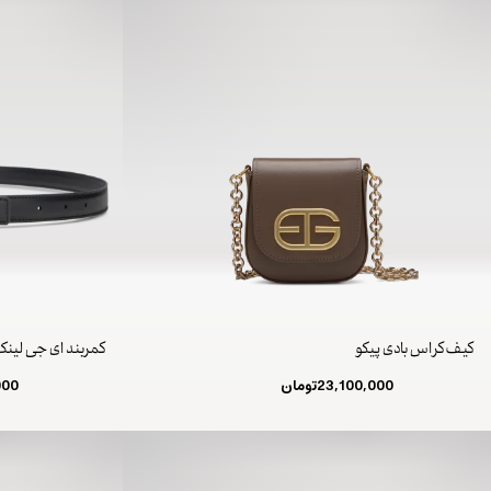
کیف کراس بادی پیکو
کمربند ای جی لین
23,100,000
تومان
000