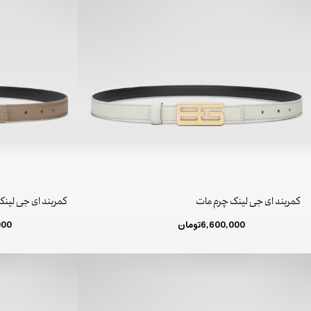
کمربند ای جی لینک چرم مات
کمربند ای جی لین
6,600,000
تومان
000