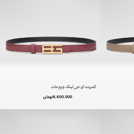
کمربند ای جی لینک چرم مات
6,600,000
تومان