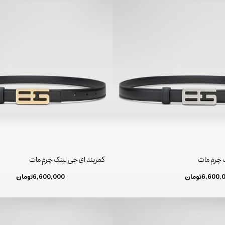
ک چرم مات
کمربند ای جی لینک چرم مات
6,600,
تومان
6,600,000
تومان