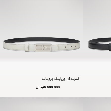
کمربند ای جی لینک چرم مات
6,600,000
تومان