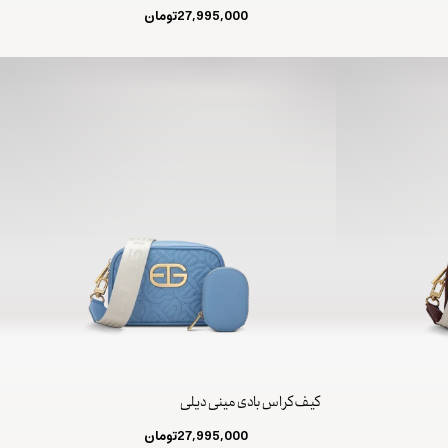
27,995,000
تومان
کیف کراس بادی مینی دیلی
27,995,000
تومان