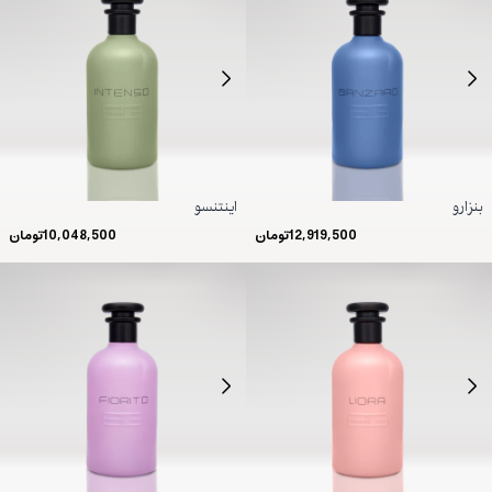
بنزارو
اینتنسو
12,919,500
تومان
10,048,500
تومان