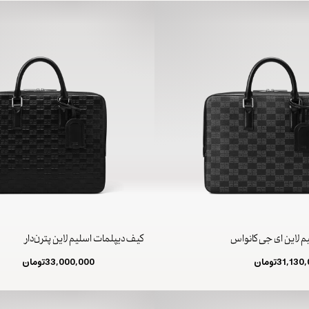
م لاین ای جی کانواس
کیف دیپلمات اسلیم لاین پترن‌دار
31,130
تومان
33,000,000
تومان