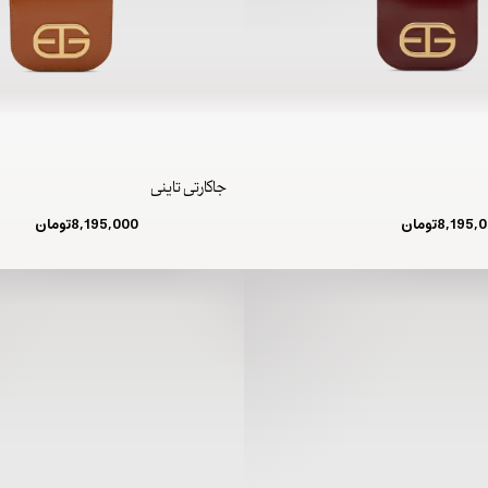
جاکارتی تاینی
8,195,
تومان
8,195,000
تومان