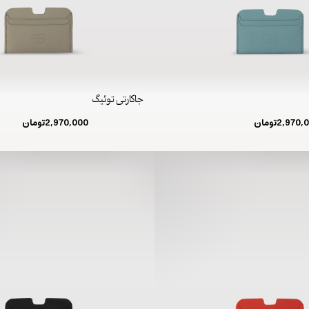
جاکارتی توئیگ
2,970,
تومان
2,970,000
تومان