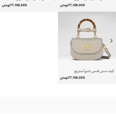
77,198,000
تومان
77,198,000
تومان
کیف دستی فنسی بامبو آستریچ
77,198,000
تومان