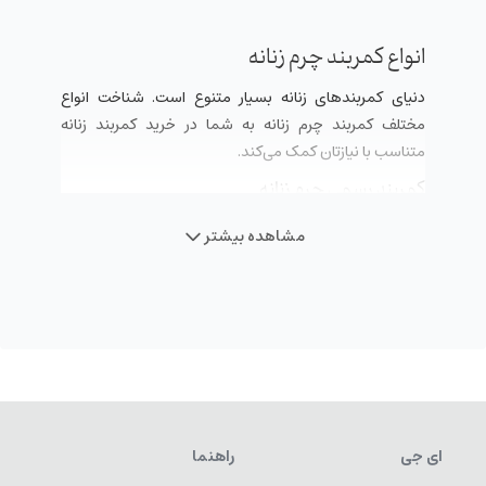
انواع کمربند چرم زنانه
دنیای کمربندهای زنانه بسیار متنوع است. شناخت انواع
مختلف کمربند چرم زنانه به شما در خرید کمربند زنانه
متناسب با نیازتان کمک می‌کند.
کمربند رسمی چرم زنانه
انواع کمربند رسمی چرم زنانه، معمولاً باریک یا با پهنای
مشاهده بیشتر
متوسط طراحی می‌شوند و حداکثر سگک‌های ساده، ظریف و
کلاسیک به رنگ نقره‌ای یا طلایی مات دارند. این محصولات،
از جنس چرم صاف و باکیفیت ساخته شده‌اند و برای ست
کردن با شلوارهای پارچه‌ای و کت‌وشلوار زنانه ایده‌آل هستند.
کمربند اسپرت چرم زنانه
محبوب‌ترین نوع کمربند برای استفاده روزمره کمربند اسپرت
چرم زنانه است. این کمربندها اغلب پهنای بیشتری دارند،
ای جی
راهنما
سگک‌های آن‌ها می‌تواند بزرگ‌تر و با طراحی‌های خاص‌تر