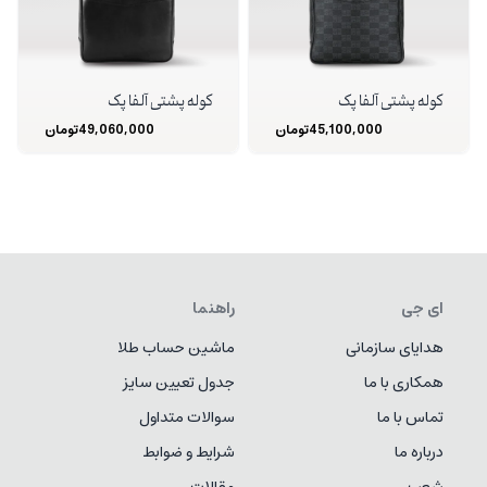
کوله پشتی آلفا پک
کوله پشتی آلفا پک
45,100,000
تومان
49,060,000
تومان
ای جی
راهنما
هدایای سازمانی
ماشین حساب طلا
همکاری با ما
جدول تعیین سایز
تماس با ما
سوالات متداول
درباره ما
شرایط و ضوابط