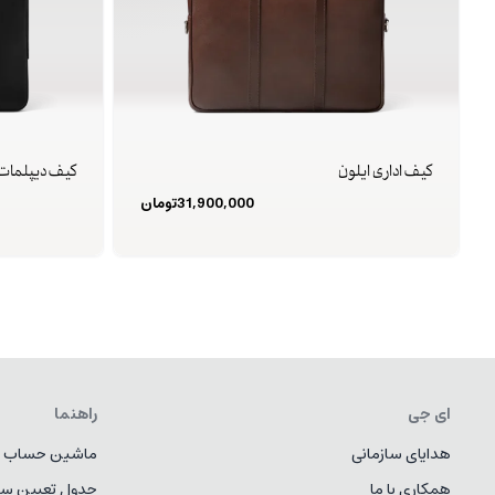
کیف اداری ایلون
کیف دیپلمات 
31,900,000
تومان
ای جی
راهنما
هدایای سازمانی
ماشین حساب ط
همکاری با ما
جدول تعیین سا