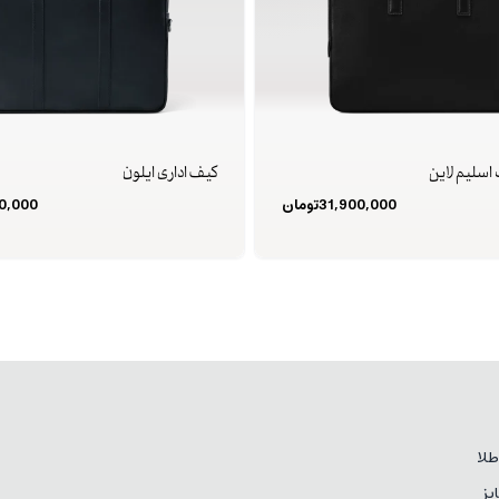
اسلیم لاین
کیف اداری ایلون
31,900,000
تومان
0,000
لا
یز