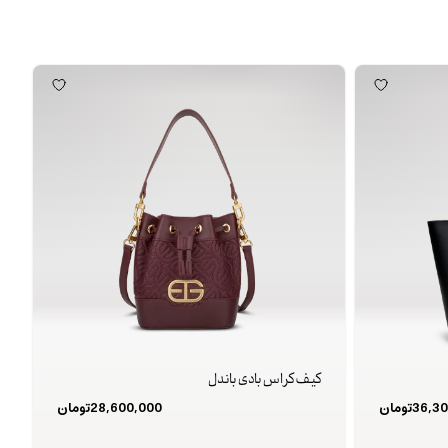
کیف کراس بادی باندل
36,30
تومان
28,600,000
تومان