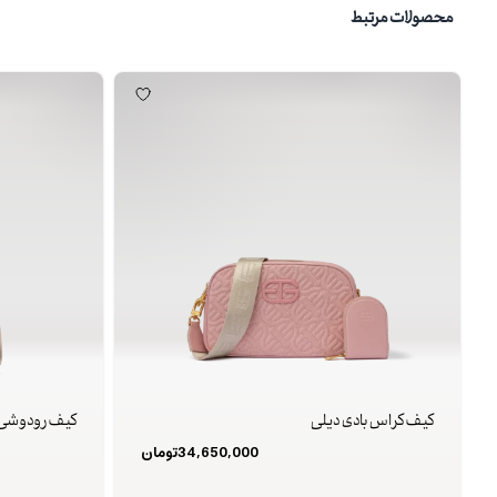
محصولات مرتبط
کیف کراس بادی دیلی
کیف رودوشی 
34,650,000
تومان