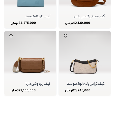
کیف دستی فنسی بامبو
کیف کارینا متوسط
42,130,000
تومان
34,375,000
تومان
کیف کراس بادی لونا متوسط
کیف رودوشی دارلا
25,245,000
تومان
23,100,000
تومان