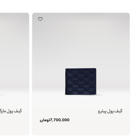
کیف پول پیترو
کیف پول مارک
7,700,000
تومان