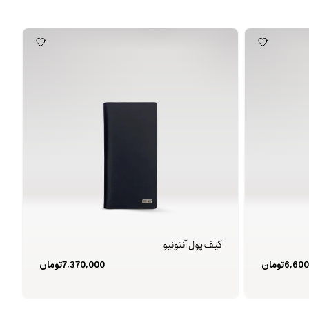
کیف پول آنتونیو
6,600
تومان
7,370,000
تومان