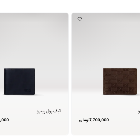
و
کیف پول پیترو
7,700,000
تومان
,000