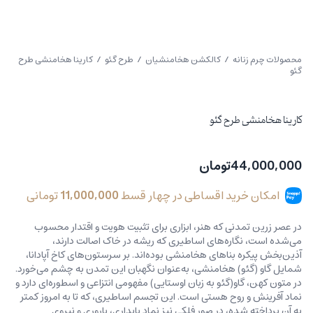
محصولات چرم زنانه
/
کالکشن هخامنشیان
/
طرح گئو
/ کارینا هخامنشی طرح
گئو
کارینا هخامنشی طرح گئو
44,000,000
تومان
امکان خرید اقساطی در چهار قسط
11,000,000
تومانی
در عصر زرین تمدنی که هنر، ابزاری برای تثبیت هویت و اقتدار محسوب
می‌شده است، نگاره‌های اساطیری که ریشه در خاک اصالت دارند،
آذین‌بخش پیکره بناهای هخامنشی بوده‌اند. بر سرستون‌های کاخ آپادانا،
شمایل‌‌ گاو (گئو) هخامنشی، به‌عنوان نگهبان این تمدن به چشم می‌خورد.
در متون کهن، گاو(گئو به زبان اوستایی) مفهومی انتزاعی و اسطوره‌ای دارد و
نماد آفرینش و روح هستی است. این تجسم اساطیری، که تا به امروز کمتر
به آن پرداخته شده، در صور فلکی نیز نماد پایداری، باروری و نیروی