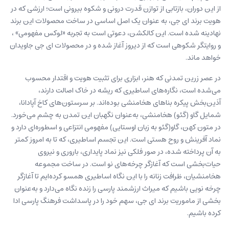
از این دوران، بازتابی از توازن قدرت درونی و شکوه بیرونی است؛ ارزشی که در
هویت برند ای جی، به عنوان یک اصل اساسی در ساخت محصولات این برند
نهادینه شده است. این کالکشن، دعوتی است به تجربه «لوکس مفهومی» ،
و روایتگر شکوهی است که از دیروز آغاز شده و در محصولات ای جی جاویدان
خواهد ماند.
در عصر زرین تمدنی که هنر، ابزاری برای تثبیت هویت و اقتدار محسوب
می‌شده است، نگاره‌های اساطیری که ریشه در خاک اصالت دارند،
آذین‌بخش پیکره بناهای هخامنشی بوده‌اند. بر سرستون‌های کاخ آپادانا،
شمایل‌‌ گاو (گئو) هخامنشی، به‌عنوان نگهبان این تمدن به چشم می‌خورد.
در متون کهن، گاو(گئو به زبان اوستایی) مفهومی انتزاعی و اسطوره‌ای دارد و
نماد آفرینش و روح هستی است. این تجسم اساطیری، که تا به امروز کمتر
به آن پرداخته شده، در صور فلکی نیز نماد پایداری، باروری و نیروی
حیات‌بخشی است که آغازگر چرخه‌های نو است. در ساخت مجموعه
هخامنشیان، ظرافت زنانه را با این نگاه اساطیری همسو کرده‌ایم تا آغازگر
چرخه نویی باشیم که میراث ارزشمند پارسی را زنده نگاه می‌دارد و به‌عنوان
بخشی از ماموریت برند ای جی، سهم خود را در پاسداشت فرهنگ پارسی ادا
کرده باشیم.