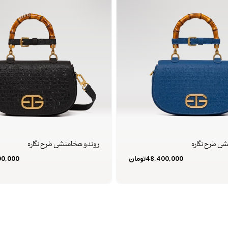
ی طرح نگاره
روندو هخامنشی طرح نگاره
48,400,000
تومان
00,000