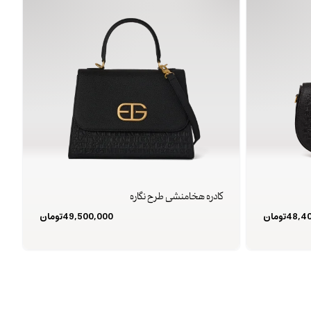
کادره هخامنشی طرح نگاره
48,4
تومان
49,500,000
تومان