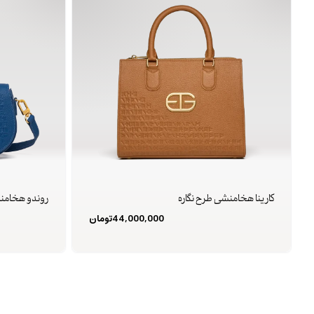
کارینا هخامنشی طرح نگاره
روندو هخامنش
44,000,000
تومان