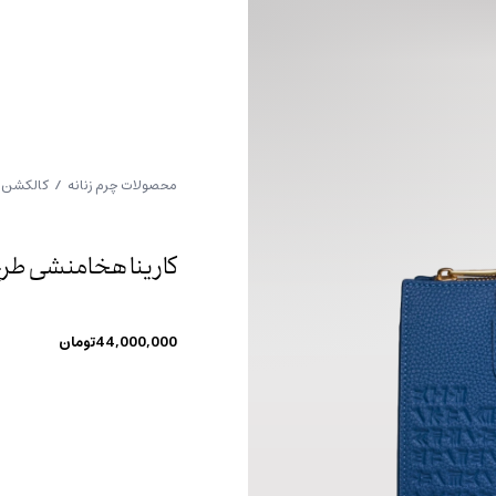
محصولات چرم زنانه
/
کالکشن 
کارینا هخامنشی طرح 
44,000,000
تومان