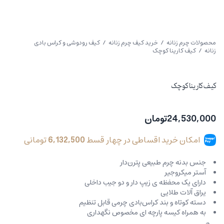
محصولات چرم زنانه
/
خرید کیف چرم زنانه
/
کیف رودوشی و کراس بادی
زنانه
/ کیف کارینا کوچک
کیف کارینا کوچک
24,530,000
تومان
امکان خرید اقساطی در چهار قسط
6,132,500
تومانی
جنس بدنه چرم طبیعی پترن‌دار
آستر میکروجیر
دارای یک محفظه ی زیپ دار و دو جیب داخلی
یراق آلات طلایی
دسته کوتاه و بند کراس‌بادی چرمی قابل تنظیم
به همراه کیسه پارچه ای مخصوص نگهداری