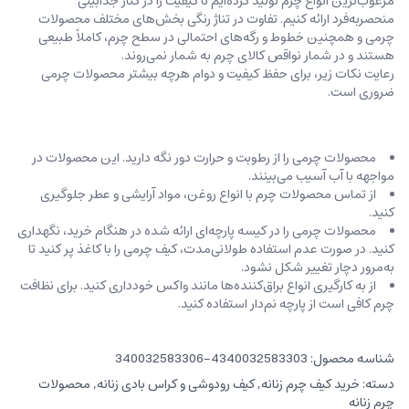
مرغوب‌ترین انواع چرم تولید کرده‌ایم تا کیفیت را در کنار جذابیتی
منحصربه‌فرد ارائه کنیم. تفاوت در تناژ رنگی بخش‌های مختلف محصولات
چرمی و همچنین خطوط و رگه‌‌های احتمالی در سطح چرم، کاملاً طبیعی
هستند و در شمار نواقص کالای چرم به شمار نمی‌روند.
رعایت نکات زیر، برای حفظ کیفیت و دوام هرچه بیشتر محصولات چرمی
ضروری است.
محصولات چرمی را از رطوبت و حرارت دور نگه دارید. این محصولات در
مواجهه با آب آسیب می‌بینند.
از تماس محصولات چرم با انواع روغن‌، مواد آرایشی و عطر جلوگیری
کنید.
محصولات چرمی را در کیسه‌ پارچه‌ای ارائه شده در هنگام خرید، ‌نگهداری
کنید. در صورت عدم استفاده طولانی‌مدت، کیف‌ چرمی را با کاغذ پر کنید تا
به‌مرور دچار تغییر شکل نشود.
از به کارگیری انواع براق‌کننده‌ها مانند واکس خودداری کنید. برای نظافت
چرم کافی است از پارچه‌ نم‌دار استفاده کنید.
شناسه محصول:
4340032583303-340032583306
دسته:
خرید کیف چرم زنانه
,
کیف رودوشی و کراس بادی زنانه
,
محصولات
چرم زنانه