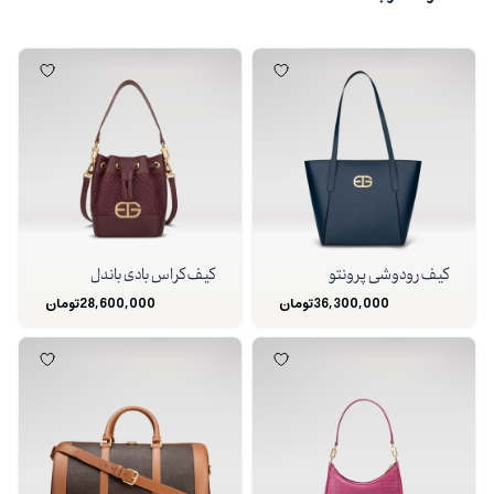
کیف رودوشی پرونتو
کیف کراس بادی باندل
36,300,000
تومان
28,600,000
تومان