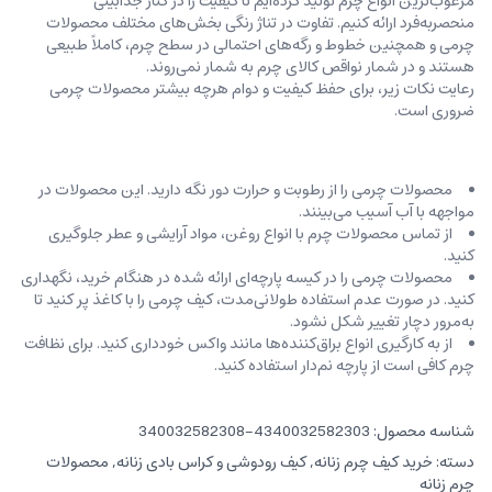
مرغوب‌ترین انواع چرم تولید کرده‌ایم تا کیفیت را در کنار جذابیتی
منحصربه‌فرد ارائه کنیم. تفاوت در تناژ رنگی بخش‌های مختلف محصولات
چرمی و همچنین خطوط و رگه‌‌های احتمالی در سطح چرم، کاملاً طبیعی
هستند و در شمار نواقص کالای چرم به شمار نمی‌روند.
رعایت نکات زیر، برای حفظ کیفیت و دوام هرچه بیشتر محصولات چرمی
ضروری است.
محصولات چرمی را از رطوبت و حرارت دور نگه دارید. این محصولات در
مواجهه با آب آسیب می‌بینند.
از تماس محصولات چرم با انواع روغن‌، مواد آرایشی و عطر جلوگیری
کنید.
محصولات چرمی را در کیسه‌ پارچه‌ای ارائه شده در هنگام خرید، ‌نگهداری
کنید. در صورت عدم استفاده طولانی‌مدت، کیف‌ چرمی را با کاغذ پر کنید تا
به‌مرور دچار تغییر شکل نشود.
از به کارگیری انواع براق‌کننده‌ها مانند واکس خودداری کنید. برای نظافت
چرم کافی است از پارچه‌ نم‌دار استفاده کنید.
شناسه محصول:
4340032582303-340032582308
دسته:
خرید کیف چرم زنانه
,
کیف رودوشی و کراس بادی زنانه
,
محصولات
چرم زنانه