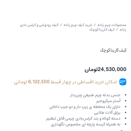
محصولات چرم زنانه
/
خرید کیف چرم زنانه
/
کیف رودوشی و کراس بادی
زنانه
/ کیف کارینا کوچک
کیف کارینا کوچک
24,530,000
تومان
امکان خرید اقساطی در چهار قسط
6,132,500
تومانی
جنس بدنه چرم طبیعی پترن‌دار
آستر میکروجیر
دارای یک محفظه ی زیپ دار و دو جیب داخلی
یراق آلات طلایی
دسته کوتاه و بند کراس‌بادی چرمی قابل تنظیم
به همراه کیسه پارچه ای مخصوص نگهداری