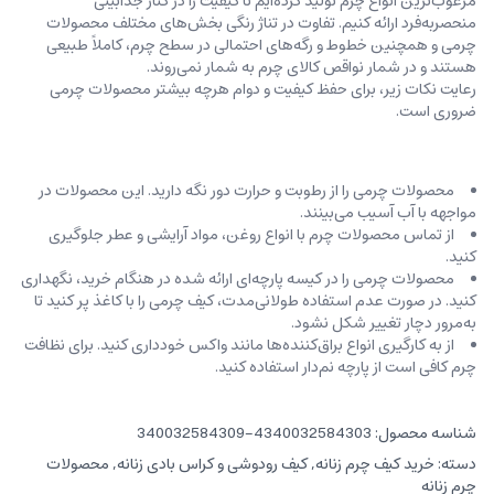
مرغوب‌ترین انواع چرم تولید کرده‌ایم تا کیفیت را در کنار جذابیتی
منحصربه‌فرد ارائه کنیم. تفاوت در تناژ رنگی بخش‌های مختلف محصولات
چرمی و همچنین خطوط و رگه‌‌های احتمالی در سطح چرم، کاملاً طبیعی
هستند و در شمار نواقص کالای چرم به شمار نمی‌روند.
رعایت نکات زیر، برای حفظ کیفیت و دوام هرچه بیشتر محصولات چرمی
ضروری است.
محصولات چرمی را از رطوبت و حرارت دور نگه دارید. این محصولات در
مواجهه با آب آسیب می‌بینند.
از تماس محصولات چرم با انواع روغن‌، مواد آرایشی و عطر جلوگیری
کنید.
محصولات چرمی را در کیسه‌ پارچه‌ای ارائه شده در هنگام خرید، ‌نگهداری
کنید. در صورت عدم استفاده طولانی‌مدت، کیف‌ چرمی را با کاغذ پر کنید تا
به‌مرور دچار تغییر شکل نشود.
از به کارگیری انواع براق‌کننده‌ها مانند واکس خودداری کنید. برای نظافت
چرم کافی است از پارچه‌ نم‌دار استفاده کنید.
شناسه محصول:
4340032584303-340032584309
دسته:
خرید کیف چرم زنانه
,
کیف رودوشی و کراس بادی زنانه
,
محصولات
چرم زنانه