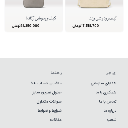
کیف رودوشی رزت
کیف رودوشی آرکاتلا
17,519,700
تومان
31,350,000
تومان
ای جی
راهنما
هدایای سازمانی
ماشین حساب طلا
همکاری با ما
جدول تعیین سایز
تماس با ما
سوالات متداول
درباره ما
شرایط و ضوابط
شعب
مقالات