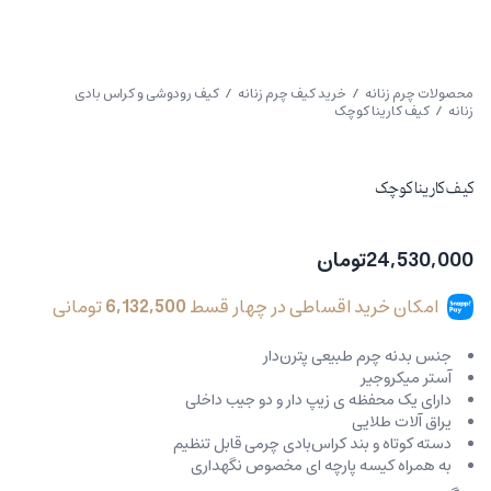
محصولات چرم زنانه
/
خرید کیف چرم زنانه
/
کیف رودوشی و کراس بادی
زنانه
/ کیف کارینا کوچک
کیف کارینا کوچک
24,530,000
تومان
امکان خرید اقساطی در چهار قسط
6,132,500
تومانی
جنس بدنه چرم طبیعی پترن‌دار
آستر میکروجیر
دارای یک محفظه ی زیپ دار و دو جیب داخلی
یراق آلات طلایی
دسته کوتاه و بند کراس‌بادی چرمی قابل تنظیم
به همراه کیسه پارچه ای مخصوص نگهداری