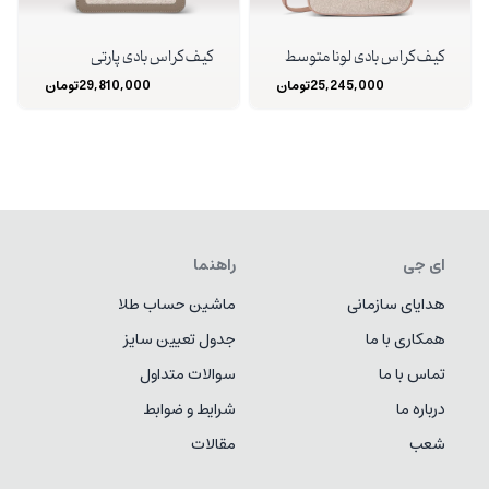
کیف کراس بادی لونا متوسط
کیف کراس بادی پارتی
25,245,000
تومان
29,810,000
تومان
ای جی
راهنما
هدایای سازمانی
ماشین حساب طلا
همکاری با ما
جدول تعیین سایز
تماس با ما
سوالات متداول
درباره ما
شرایط و ضوابط
شعب
مقالات