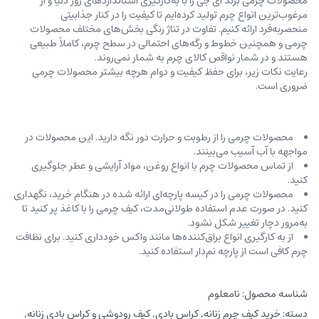
محصولات چرمی برند ای جی را با به‌کارگیری استانداردهای روز دنیا و از
مرغوب‌ترین انواع چرم تولید کرده‌ایم تا کیفیت را در کنار جذابیتی
منحصربه‌فرد ارائه کنیم. تفاوت در تناژ رنگی بخش‌های مختلف محصولات
چرمی و همچنین خطوط و رگه‌‌های احتمالی در سطح چرم، کاملاً طبیعی
هستند و در شمار نواقص کالای چرم به شمار نمی‌روند.
رعایت نکات زیر، برای حفظ کیفیت و دوام هرچه بیشتر محصولات چرمی
ضروری است.
محصولات چرمی را از رطوبت و حرارت دور نگه دارید. این محصولات در
مواجهه با آب آسیب می‌بینند.
از تماس محصولات چرم با انواع روغن‌، مواد آرایشی و عطر جلوگیری
کنید.
محصولات چرمی را در کیسه‌ پارچه‌ای ارائه شده در هنگام خرید، ‌نگهداری
کنید. در صورت عدم استفاده طولانی‌مدت، کیف‌ چرمی را با کاغذ پر کنید تا
به‌مرور دچار تغییر شکل نشود.
از به کارگیری انواع براق‌کننده‌ها مانند واکس خودداری کنید. برای نظافت
چرم کافی است از پارچه‌ نم‌دار استفاده کنید.
شناسه محصول:
نامعلوم
دسته:
خرید کیف چرم زنانه
,
کراس بادی
,
کیف رودوشی و کراس بادی زنانه
,