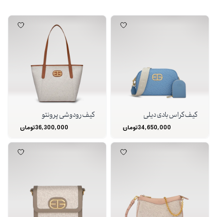
کیف کراس بادی دیلی
کیف رودوشی پرونتو
34,650,000
تومان
36,300,000
تومان