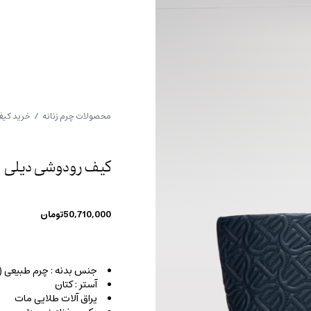
محصولات چرم زنانه
/
خرید کیف
کیف رودوشی دیلی
50,710,000
تومان
جنس بدنه : چرم طبیعی 
آستر : کتان
یراق آلات طلایی مات