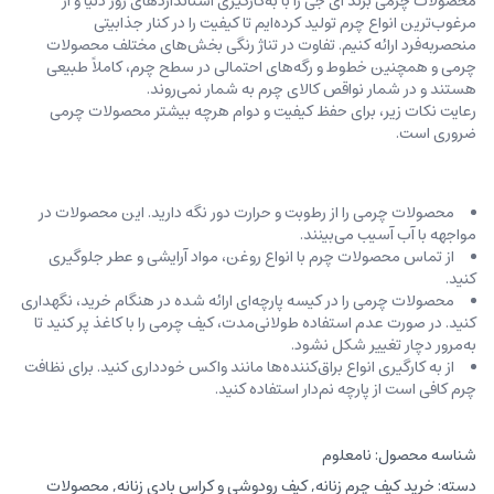
محصولات چرمی برند ای جی را با به‌کارگیری استانداردهای روز دنیا و از
مرغوب‌ترین انواع چرم تولید کرده‌ایم تا کیفیت را در کنار جذابیتی
منحصربه‌فرد ارائه کنیم. تفاوت در تناژ رنگی بخش‌های مختلف محصولات
چرمی و همچنین خطوط و رگه‌‌های احتمالی در سطح چرم، کاملاً طبیعی
هستند و در شمار نواقص کالای چرم به شمار نمی‌روند.
رعایت نکات زیر، برای حفظ کیفیت و دوام هرچه بیشتر محصولات چرمی
ضروری است.
محصولات چرمی را از رطوبت و حرارت دور نگه دارید. این محصولات در
مواجهه با آب آسیب می‌بینند.
از تماس محصولات چرم با انواع روغن‌، مواد آرایشی و عطر جلوگیری
کنید.
محصولات چرمی را در کیسه‌ پارچه‌ای ارائه شده در هنگام خرید، ‌نگهداری
کنید. در صورت عدم استفاده طولانی‌مدت، کیف‌ چرمی را با کاغذ پر کنید تا
به‌مرور دچار تغییر شکل نشود.
از به کارگیری انواع براق‌کننده‌ها مانند واکس خودداری کنید. برای نظافت
چرم کافی است از پارچه‌ نم‌دار استفاده کنید.
شناسه محصول:
نامعلوم
دسته:
خرید کیف چرم زنانه
,
کیف رودوشی و کراس بادی زنانه
,
محصولات