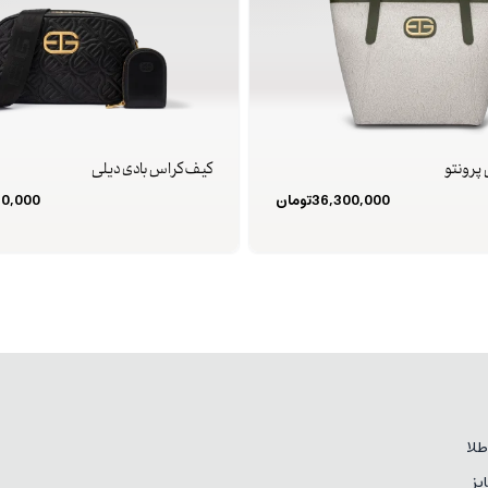
پرونتو
کیف کراس بادی دیلی
36,300,000
تومان
50,000
لا
یز