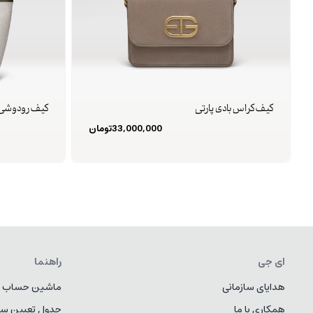
کیف کراس بادی پارتی
کیف رودوشی 
33,000,000
تومان
ای جی
راهنما
هدایای سازمانی
ماشین حساب ط
همکاری با ما
جدول تعیین سا