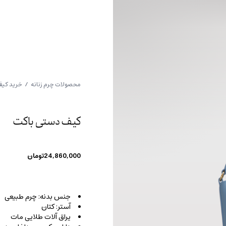
محصولات چرم زنانه
/
خرید کیف
کیف دستی باکت
24,860,000
تومان
جنس بدنه: چرم طبیعی
آستر: کتان
یراق آلات طلایی مات