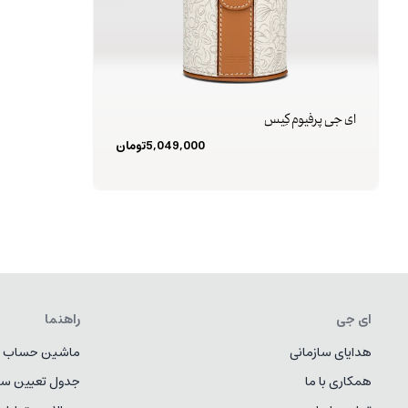
ای جی پرفیوم کِیس
5,049,000
تومان
ای جی
راهنما
هدایای سازمانی
ماشین حساب ط
همکاری با ما
جدول تعیین سا