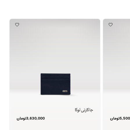
جا کارتی لوکا
5,500
تومان
3,630,000
تومان