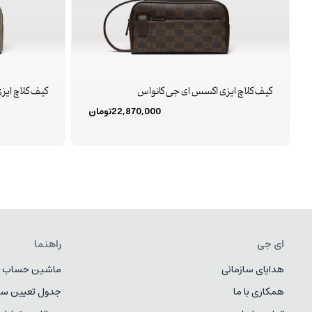
کیف کلاچ ایزی اکسس ای جی کانواس
کیف کلاچ ایز
22,870,000
تومان
ای جی
راهنما
هدایای سازمانی
ماشین حساب ط
همکاری با ما
جدول تعیین سا