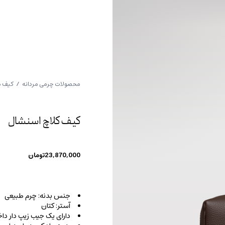
محصولات چرمی مردانه
/
کیف م
کیف کلاچ اسنشال
23,870,000
تومان
جنس بدنه: چرم طبیعی
آستر: کتان
دارای یک جیب زیپ دار دا