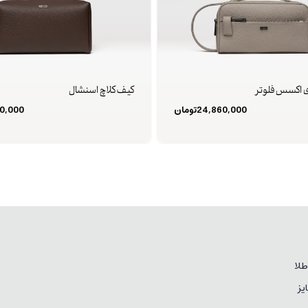
ی اکسس فلوتر
کیف کلاچ اسنشال
24,860,000
تومان
0,000
لا
یز