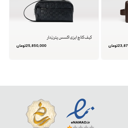
کیف کلاچ ایزی اکسس پترن‌دار
23,87
تومان
25,850,000
تومان