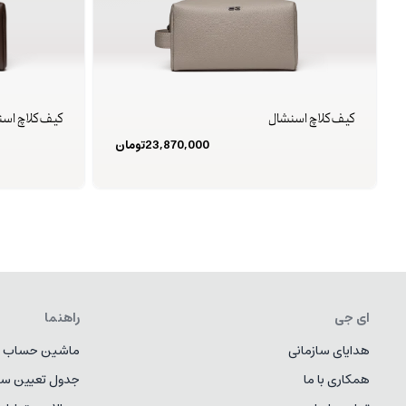
کیف کلاچ اسنشال
کیف کلاچ اس
23,870,000
تومان
ای جی
راهنما
هدایای سازمانی
ماشین حساب ط
همکاری با ما
جدول تعیین سا