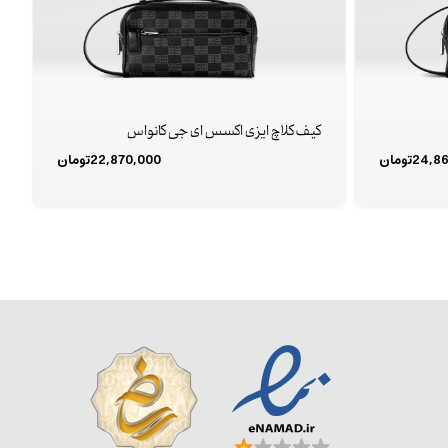
کیف کلاچ ایزی اکسس ای جی کانواس
24,8
تومان
22,870,000
تومان