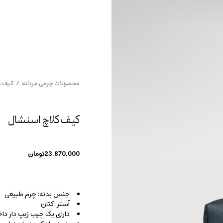
محصولات چرمی مردانه
/
کیف م
کیف کلاچ اسنشال
23,870,000
تومان
جنس بدنه: چرم طبیعی
آستر: کتان
دارای یک جیب زیپ دار دا