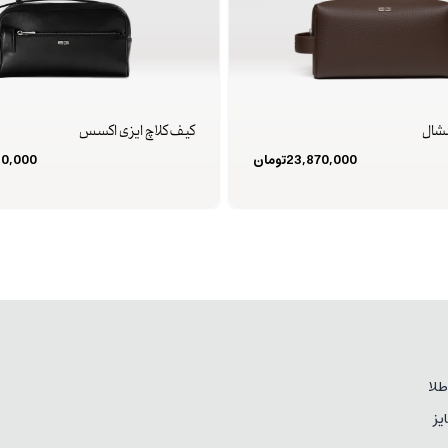
نشال
کیف کلاچ ایزی اکسس
23,870,000
تومان
60,000
لا
یز