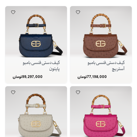
کیف دستی فنسی بامبو
کیف دستی فنسی بامبو
آستریچ
پایتون
77,198,000
تومان
99,297,000
تومان