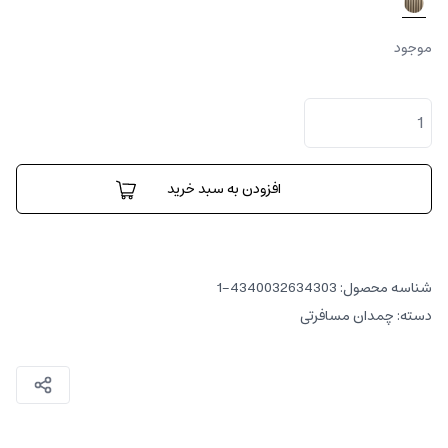
موجود
چمدان
فست
ترک
عدد
افزودن به سبد خرید
شناسه محصول:
4340032634303-1
دسته:
چمدان مسافرتی