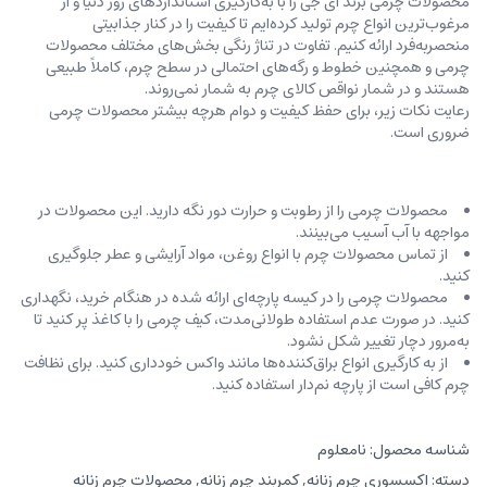
محصولات چرمی برند ای جی را با به‌کارگیری استانداردهای روز دنیا و از
مرغوب‌ترین انواع چرم تولید کرده‌ایم تا کیفیت را در کنار جذابیتی
منحصربه‌فرد ارائه کنیم. تفاوت در تناژ رنگی بخش‌های مختلف محصولات
چرمی و همچنین خطوط و رگه‌‌های احتمالی در سطح چرم، کاملاً طبیعی
هستند و در شمار نواقص کالای چرم به شمار نمی‌روند.
رعایت نکات زیر، برای حفظ کیفیت و دوام هرچه بیشتر محصولات چرمی
ضروری است.
محصولات چرمی را از رطوبت و حرارت دور نگه دارید. این محصولات در
مواجهه با آب آسیب می‌بینند.
از تماس محصولات چرم با انواع روغن‌، مواد آرایشی و عطر جلوگیری
کنید.
محصولات چرمی را در کیسه‌ پارچه‌ای ارائه شده در هنگام خرید، ‌نگهداری
کنید. در صورت عدم استفاده طولانی‌مدت، کیف‌ چرمی را با کاغذ پر کنید تا
به‌مرور دچار تغییر شکل نشود.
از به کارگیری انواع براق‌کننده‌ها مانند واکس خودداری کنید. برای نظافت
چرم کافی است از پارچه‌ نم‌دار استفاده کنید.
شناسه محصول:
نامعلوم
دسته:
اکسسوری چرم زنانه
,
کمربند چرم زنانه
,
محصولات چرم زنانه