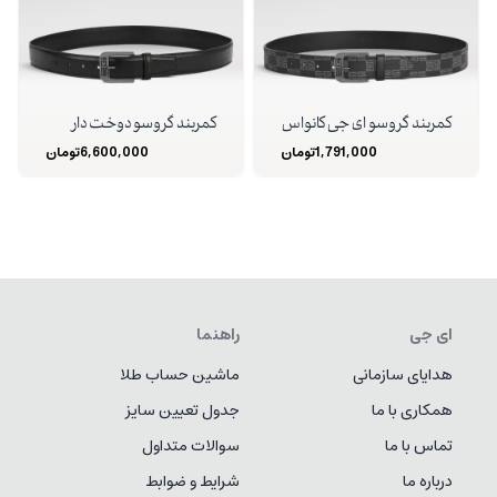
کمربند گروسو ای جی کانواس
کمربند گروسو دوخت دار
1,791,000
تومان
6,600,000
تومان
ای جی
راهنما
هدایای سازمانی
ماشین حساب طلا
همکاری با ما
جدول تعیین سایز
تماس با ما
سوالات متداول
درباره ما
شرایط و ضوابط