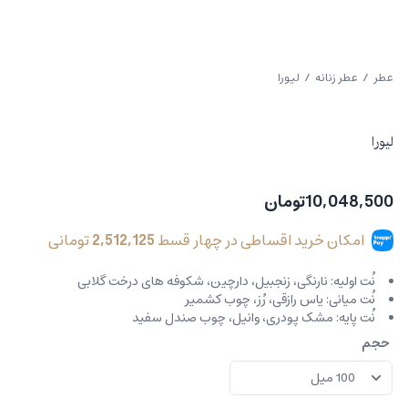
عطر
/
عطر زنانه
/ لیورا
لیورا
10,048,500
تومان
امکان خرید اقساطی در چهار قسط
2,512,125
تومانی
نُت اولیه:
نارنگی، زنجبیل، دارچین، شکوفه های درخت گلابی
نُت میانی:
یاس رازقی، رُز، چوب کشمیر
نُت پایه:
مشک پودری، وانیل، چوب صندل سفید
حجم