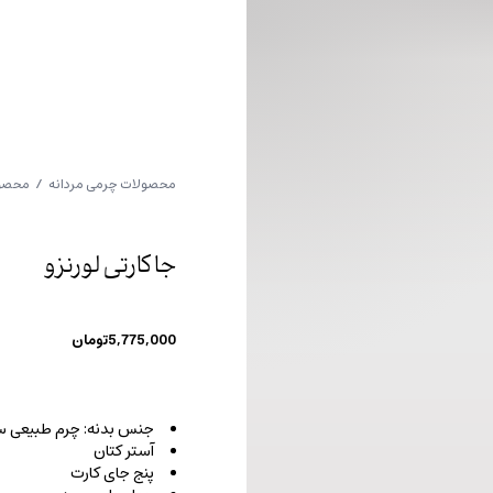
محصولات چرمی مردانه
/
محصول
جا کارتی لورنزو
5,775,000
تومان
جنس بدنه: چرم طبیعی س
آستر کتان
پنج جای کارت