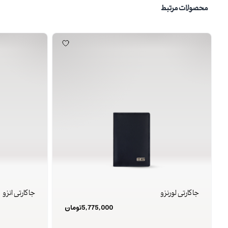
محصولات مرتبط
جا کارتی لورنزو
جا کارتی انزو
5,775,000
تومان