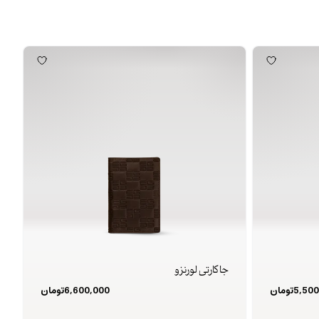
جا کارتی لورنزو
5,500
تومان
6,600,000
تومان