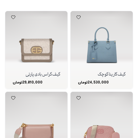
کیف کارینا کوچک
کیف کراس بادی پارتی
24,530,000
تومان
29,810,000
تومان