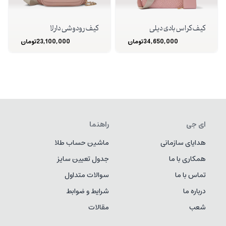
کیف کراس بادی دیلی
کیف رودوشی دارلا
34,650,000
تومان
23,100,000
تومان
ای جی
راهنما
هدایای سازمانی
ماشین حساب طلا
همکاری با ما
جدول تعیین سایز
تماس با ما
سوالات متداول
درباره ما
شرایط و ضوابط
شعب
مقالات