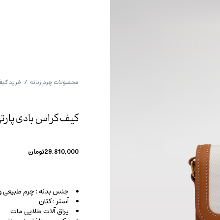
محصولات چرم زنانه
/
خرید کیف
کیف کراس بادی پارت
29,810,000
تومان
جنس بدنه : چرم طبیعی و
آستر : کتان
یراق آلات طلایی مات