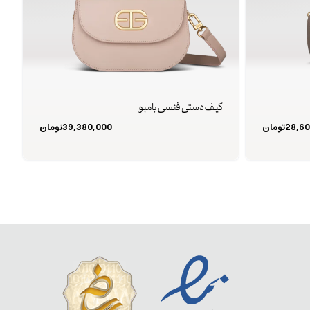
کیف دستی فنسی بامبو
28,60
تومان
39,380,000
تومان