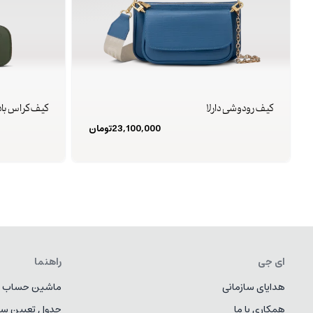
کیف رودوشی دارلا
کیف کراس باد
23,100,000
تومان
ای جی
راهنما
هدایای سازمانی
ماشین حساب ط
همکاری با ما
جدول تعیین سا