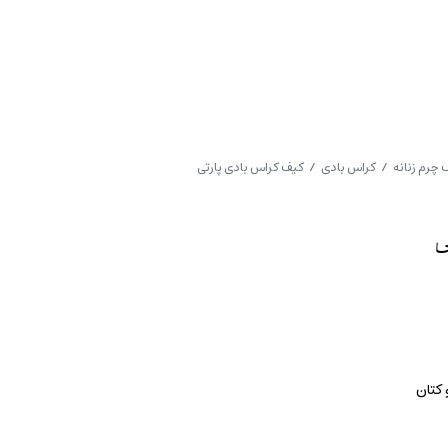
 چرم زنانه
/
کراس بادی
/ کیف کراس بادی پارتی
ی
 کتان