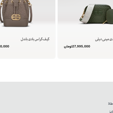
ی مینی دیلی
کیف کراس بادی باندل
27,995,000
تومان
0,000
لا
یز