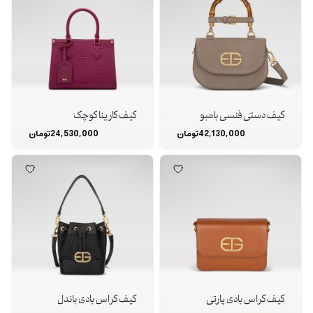
کیف دستی فنسی بامبو
کیف کارینا کوچک
42,130,000
تومان
24,530,000
تومان
کیف کراس بادی پارتی
کیف کراس بادی باندل