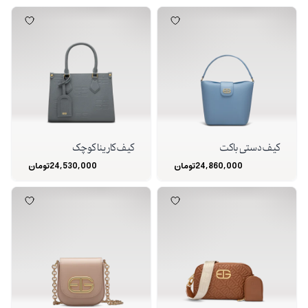
کیف دستی باکت
کیف کارینا کوچک
24,860,000
تومان
24,530,000
تومان