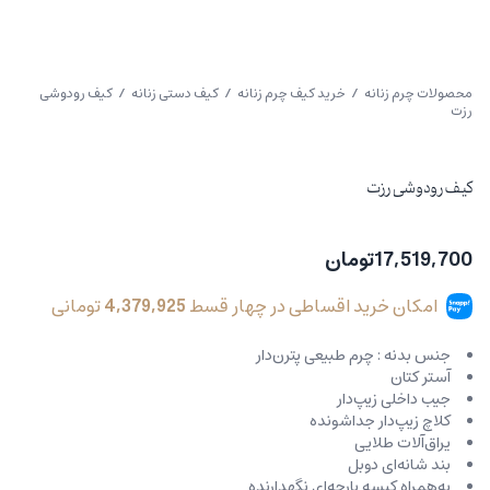
محصولات چرم زنانه
/
خرید کیف چرم زنانه
/
کیف دستی زنانه
/ کیف رودوشی
رزت
کیف رودوشی رزت
17,519,700
تومان
امکان خرید اقساطی در چهار قسط
4,379,925
تومانی
جنس بدنه : چرم طبیعی پترن‌دار
آستر کتان
جیب داخلی زیپ‌دار
کلاچ زیپ‌دار جداشونده
یراق‌آلات طلایی
بند شانه‌ای دوبل
به‌همراه کیسه پارچه‌ای نگهدارنده