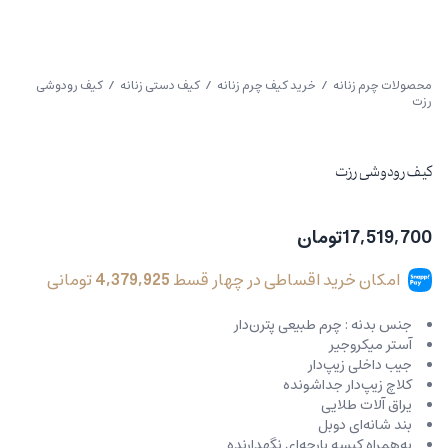
محصولات چرم زنانه
/
خرید کیف چرم زنانه
/
کیف دستی زنانه
/ کیف رودوشی
رزت
کیف رودوشی رزت
17,519,700
تومان
امکان خرید اقساطی در چهار قسط
4,379,925
تومانی
جنس بدنه : چرم طبیعی پترن‌دار
آستر میکروجیر
جیب داخلی زیپ‌دار
کلاچ زیپ‌دار جداشونده
یراق آلات طلایی
بند شانه‌ای دوبل
به‌همراه کیسه پارچه‌ای نگهدارنده