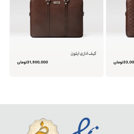
کیف اداری ایلون
33,00
تومان
31,900,000
تومان