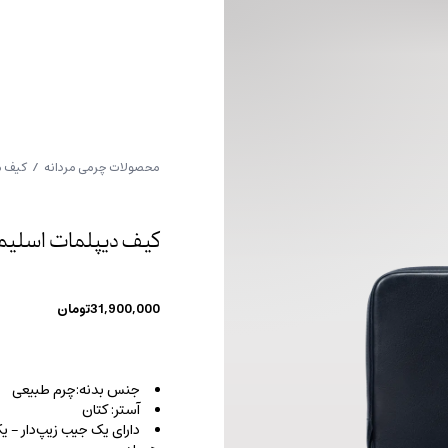
محصولات چرمی مردانه
/
کیف م
کیف دیپلمات اسلیم 
31,900,000
تومان
جنس بدنه:چرم طبیعی
آستر: کتان
دارای یک جیب زیپ‌دار – 