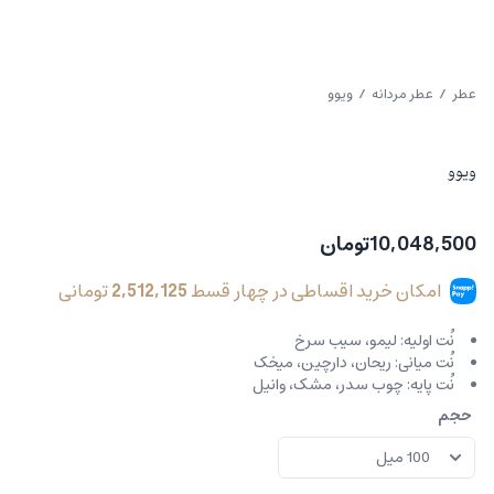
عطر
/
عطر مردانه
/ ویوو
ویوو
10,048,500
تومان
امکان خرید اقساطی در چهار قسط
2,512,125
تومانی
نُت اولیه:
لیمو، سیب سرخ
نُت میانی:
ریحان، دارچین، میخک
نُت پایه:
چوب سدر، مشک، وانیل
حجم