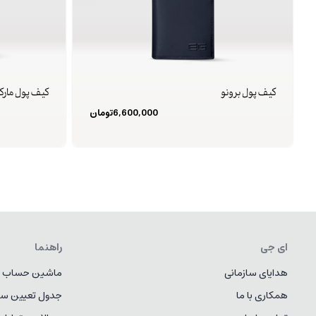
کیف پول برونو
کیف پول مارک
6,600,000
تومان
ای جی
راهنما
هدایای سازمانی
ماشین حساب ط
همکاری با ما
جدول تعیین سا