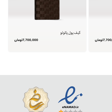
کیف پول پائولو
7,700
تومان
7,700,000
تومان