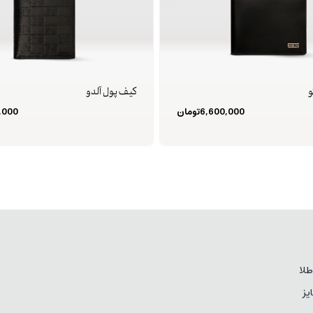
و
کیف پول آلدو
6,600,000
تومان
,000
لا
یز