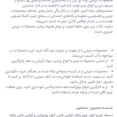
محصولات چرمی برند ای جی را با به‌کارگیری استانداردهای روز دنیا و از
مرغوب‌ترین انواع چرم تولید کرده‌ایم تا کیفیت را در کنار جذابیتی
منحصربه‌فرد ارائه کنیم. تفاوت در تناژ رنگی بخش‌های مختلف محصولات
چرمی و همچنین خطوط و رگه‌‌های احتمالی در سطح چرم، کاملاً طبیعی
هستند و در شمار نواقص کالای چرم به شمار نمی‌روند.
رعایت نکات زیر، برای حفظ کیفیت و دوام هرچه بیشتر محصولات چرمی
ضروری است.
محصولات چرمی را از رطوبت و حرارت دور نگه دارید. این محصولات در
مواجهه با آب آسیب می‌بینند.
از تماس محصولات چرم با انواع روغن‌، مواد آرایشی و عطر جلوگیری
کنید.
محصولات چرمی را در کیسه‌ پارچه‌ای ارائه شده در هنگام خرید، ‌نگهداری
کنید. در صورت عدم استفاده طولانی‌مدت، کیف‌ چرمی را با کاغذ پر کنید تا
به‌مرور دچار تغییر شکل نشود.
از به کارگیری انواع براق‌کننده‌ها مانند واکس خودداری کنید. برای نظافت
چرم کافی است از پارچه‌ نم‌دار استفاده کنید.
شناسه محصول:
نامعلوم
دسته:
خرید کیف چرم زنانه
,
کراس بادی
,
کیف رودوشی و کراس بادی زنانه
,