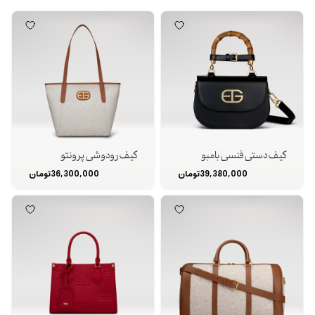
کیف دستی فنسی بامبو
کیف رودوشی پرونتو
39,380,000
تومان
36,300,000
تومان