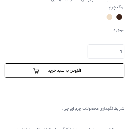
رنگ چرم
موجود
کیف
کراس
بادی
باندل
عدد
افزودن به سبد خرید
شرایط نگهداری محصولات چرم ای جی :