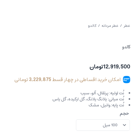
عطر
/
عطر مردانه
/ کالدو
کالدو
12,919,500
تومان
امکان خرید اقساطی در چهار قسط
3,229,875
تومانی
نُت اولیه:
پرتقال، آلو، سیب
نُت میانی:
یلانگ یلانگ، گل ارکیده، گل یاس
نُت پایه:
وانیل، مشک
حجم