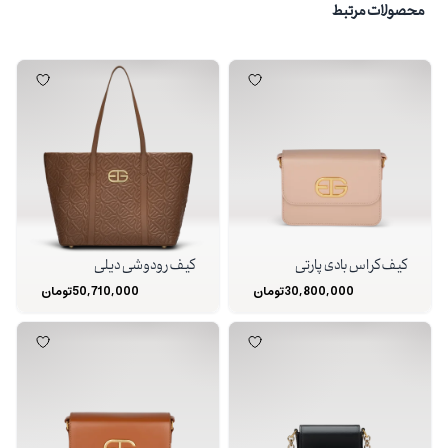
محصولات مرتبط
کیف کراس بادی پارتی
کیف رودوشی دیلی
30,800,000
تومان
50,710,000
تومان