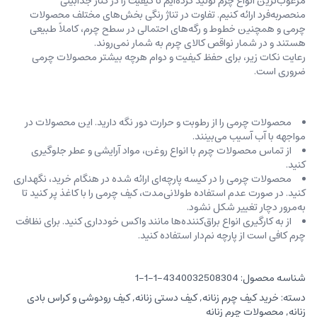
مرغوب‌ترین انواع چرم تولید کرده‌ایم تا کیفیت را در کنار جذابیتی
منحصربه‌فرد ارائه کنیم. تفاوت در تناژ رنگی بخش‌های مختلف محصولات
چرمی و همچنین خطوط و رگه‌‌های احتمالی در سطح چرم، کاملاً طبیعی
هستند و در شمار نواقص کالای چرم به شمار نمی‌روند.
رعایت نکات زیر، برای حفظ کیفیت و دوام هرچه بیشتر محصولات چرمی
ضروری است.
محصولات چرمی را از رطوبت و حرارت دور نگه دارید. این محصولات در
مواجهه با آب آسیب می‌بینند.
از تماس محصولات چرم با انواع روغن‌، مواد آرایشی و عطر جلوگیری
کنید.
محصولات چرمی را در کیسه‌ پارچه‌ای ارائه شده در هنگام خرید، ‌نگهداری
کنید. در صورت عدم استفاده طولانی‌مدت، کیف‌ چرمی را با کاغذ پر کنید تا
به‌مرور دچار تغییر شکل نشود.
از به کارگیری انواع براق‌کننده‌ها مانند واکس خودداری کنید. برای نظافت
چرم کافی است از پارچه‌ نم‌دار استفاده کنید.
شناسه محصول:
4340032508304-1-1-1
دسته:
خرید کیف چرم زنانه
,
کیف دستی زنانه
,
کیف رودوشی و کراس بادی
زنانه
,
محصولات چرم زنانه