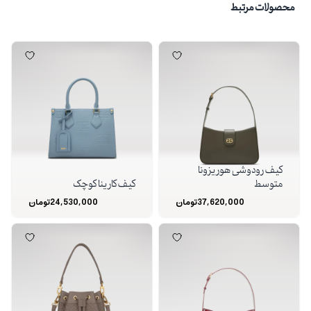
محصولات مرتبط
کیف رودوشی هوریزونا
متوسط
کیف کارینا کوچک
37,620,000
تومان
24,530,000
تومان