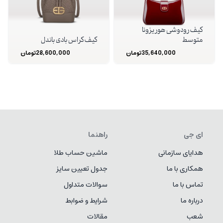
کیف رودوشی هوریزونا
متوسط
کیف کراس بادی باندل
35,640,000
تومان
28,600,000
تومان
ای جی
راهنما
هدایای سازمانی
ماشین حساب طلا
همکاری با ما
جدول تعیین سایز
تماس با ما
سوالات متداول
درباره ما
شرایط و ضوابط
شعب
مقالات