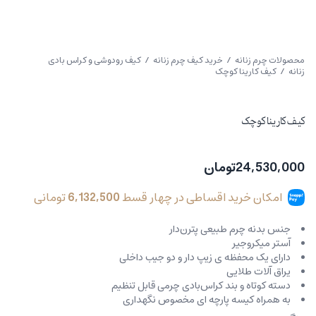
محصولات چرم زنانه
/
خرید کیف چرم زنانه
/
کیف رودوشی و کراس بادی
زنانه
/ کیف کارینا کوچک
کیف کارینا کوچک
24,530,000
تومان
امکان خرید اقساطی در چهار قسط
6,132,500
تومانی
جنس بدنه چرم طبیعی پترن‌دار
آستر میکروجیر
دارای یک محفظه ی زیپ دار و دو جیب داخلی
یراق آلات طلایی
دسته کوتاه و بند کراس‌بادی چرمی قابل تنظیم
به همراه کیسه پارچه ای مخصوص نگهداری