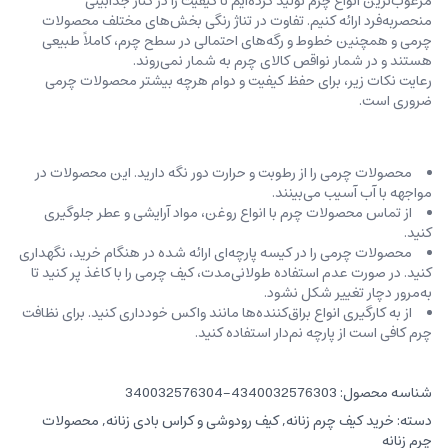
مرغوب‌ترین انواع چرم تولید کرده‌ایم تا کیفیت را در کنار جذابیتی
منحصربه‌فرد ارائه کنیم. تفاوت در تناژ رنگی بخش‌های مختلف محصولات
چرمی و همچنین خطوط و رگه‌‌های احتمالی در سطح چرم، کاملاً طبیعی
هستند و در شمار نواقص کالای چرم به شمار نمی‌روند.
رعایت نکات زیر، برای حفظ کیفیت و دوام هرچه بیشتر محصولات چرمی
ضروری است.
محصولات چرمی را از رطوبت و حرارت دور نگه دارید. این محصولات در
مواجهه با آب آسیب می‌بینند.
از تماس محصولات چرم با انواع روغن‌، مواد آرایشی و عطر جلوگیری
کنید.
محصولات چرمی را در کیسه‌ پارچه‌ای ارائه شده در هنگام خرید، ‌نگهداری
کنید. در صورت عدم استفاده طولانی‌مدت، کیف‌ چرمی را با کاغذ پر کنید تا
به‌مرور دچار تغییر شکل نشود.
از به کارگیری انواع براق‌کننده‌ها مانند واکس خودداری کنید. برای نظافت
چرم کافی است از پارچه‌ نم‌دار استفاده کنید.
شناسه محصول:
4340032576303-340032576304
دسته:
خرید کیف چرم زنانه
,
کیف رودوشی و کراس بادی زنانه
,
محصولات
چرم زنانه