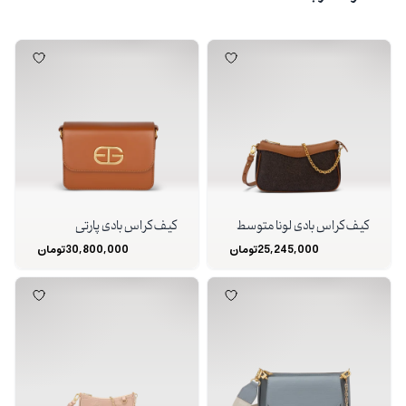
کیف کراس بادی لونا متوسط
کیف کراس بادی پارتی
25,245,000
تومان
30,800,000
تومان