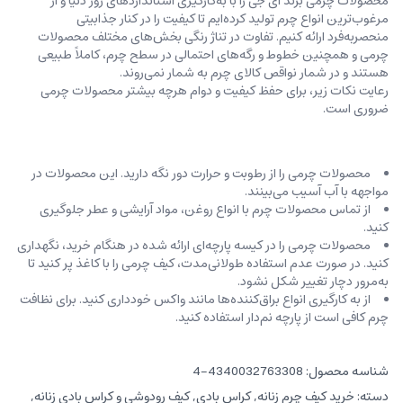
محصولات چرمی برند ای جی را با به‌کارگیری استانداردهای روز دنیا و از
مرغوب‌ترین انواع چرم تولید کرده‌ایم تا کیفیت را در کنار جذابیتی
منحصربه‌فرد ارائه کنیم. تفاوت در تناژ رنگی بخش‌های مختلف محصولات
چرمی و همچنین خطوط و رگه‌‌های احتمالی در سطح چرم، کاملاً طبیعی
هستند و در شمار نواقص کالای چرم به شمار نمی‌روند.
رعایت نکات زیر، برای حفظ کیفیت و دوام هرچه بیشتر محصولات چرمی
ضروری است.
محصولات چرمی را از رطوبت و حرارت دور نگه دارید. این محصولات در
مواجهه با آب آسیب می‌بینند.
از تماس محصولات چرم با انواع روغن‌، مواد آرایشی و عطر جلوگیری
کنید.
محصولات چرمی را در کیسه‌ پارچه‌ای ارائه شده در هنگام خرید، ‌نگهداری
کنید. در صورت عدم استفاده طولانی‌مدت، کیف‌ چرمی را با کاغذ پر کنید تا
به‌مرور دچار تغییر شکل نشود.
از به کارگیری انواع براق‌کننده‌ها مانند واکس خودداری کنید. برای نظافت
چرم کافی است از پارچه‌ نم‌دار استفاده کنید.
شناسه محصول:
4340032763308-4
دسته:
خرید کیف چرم زنانه
,
کراس بادی
,
کیف رودوشی و کراس بادی زنانه
,