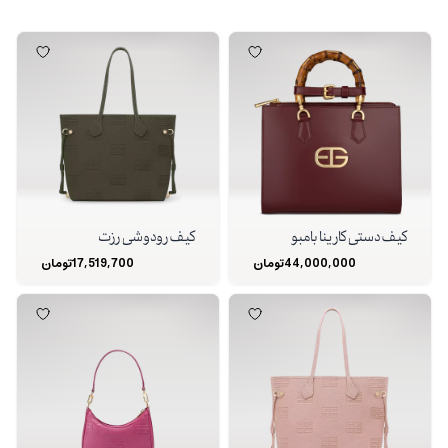
کیف دستی کارینا بامبو
کیف رودوشی رزت
44,000,000
تومان
17,519,700
تومان