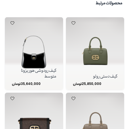
محصولات مرتبط
کیف رودوشی هوریزونا
کیف دستی رولو
متوسط
25,850,000
تومان
35,640,000
تومان