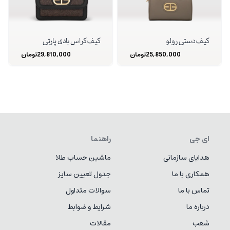
کیف دستی رولو
کیف کراس بادی پارتی
25,850,000
تومان
29,810,000
تومان
ای جی
راهنما
هدایای سازمانی
ماشین حساب طلا
همکاری با ما
جدول تعیین سایز
تماس با ما
سوالات متداول
درباره ما
شرایط و ضوابط
شعب
مقالات