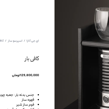
ای جی کازا
/
اسپرسو ساز
/ کافی
کافی بار
129,800,000
تومان
جنس بدنه بار : جعبه چوب
قهوه ساز
فوم ساز شیر