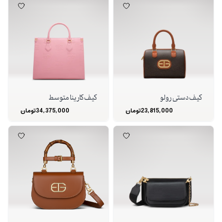
کیف دستی رولو
کیف کارینا متوسط
23,815,000
تومان
34,375,000
تومان