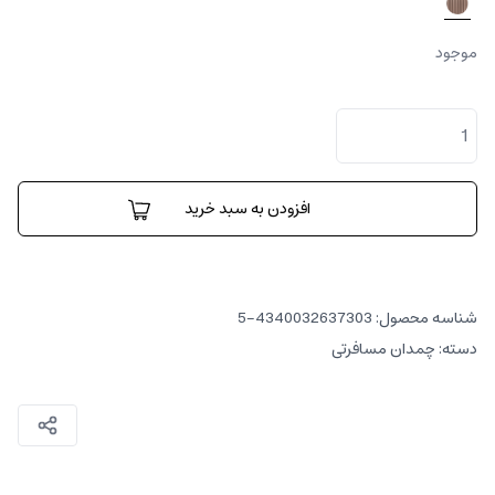
موجود
چمدان
فست
ترک
عدد
افزودن به سبد خرید
شناسه محصول:
4340032637303-5
دسته:
چمدان مسافرتی