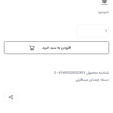
ناموجود
چمدان
فست
ترک
عدد
افزودن به سبد خرید
شناسه محصول:
4340032632303-2
دسته:
چمدان مسافرتی